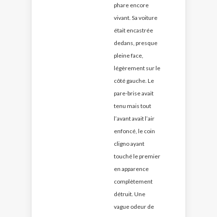
phare encore
vivant. Sa voiture
était encastrée
dedans, presque
pleine face,
légèrement sur le
côté gauche. Le
pare-brise avait
tenu mais tout
l’avant avait l’air
enfoncé, le coin
cligno ayant
touché le premier
en apparence
complètement
détruit. Une
vague odeur de