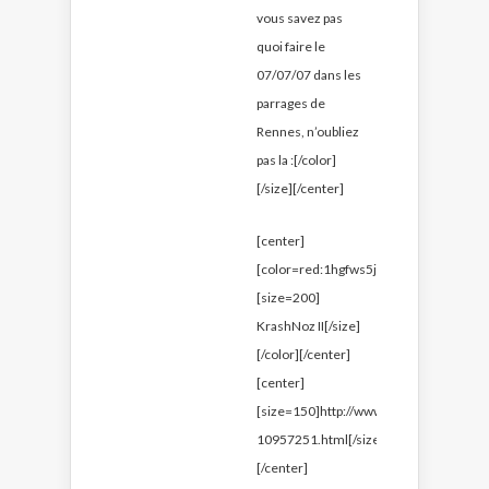
vous savez pas
quoi faire le
07/07/07 dans les
parrages de
Rennes, n’oubliez
pas la :[/color]
[/size][/center]
[center]
[color=red:1hgfws5j]
[size=200]
KrashNoz II[/size]
[/color][/center]
[center]
[size=150]http://www.krashwar.org/arti
10957251.html[/size]
[/center]