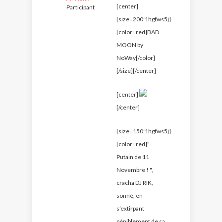
[center]
Participant
[size=200:1hgfws5j]
[color=red]BAD
MOON by
NoWay[/color]
[/size][/center]
[center]
[/center]
[size=150:1hgfws5j]
[color=red]"
Putain de 11
Novembre ! ",
cracha DJ RIK,
sonné, en
s’extirpant
péniblement de sa