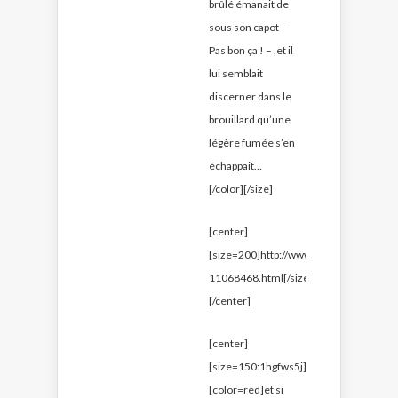
brûlé émanait de
sous son capot –
Pas bon ça ! – ,et il
lui semblait
discerner dans le
brouillard qu’une
légère fumée s’en
échappait…
[/color][/size]
[center]
[size=200]http://www.krashwar.org/arti
11068468.html[/size]
[/center]
[center]
[size=150:1hgfws5j]
[color=red]et si