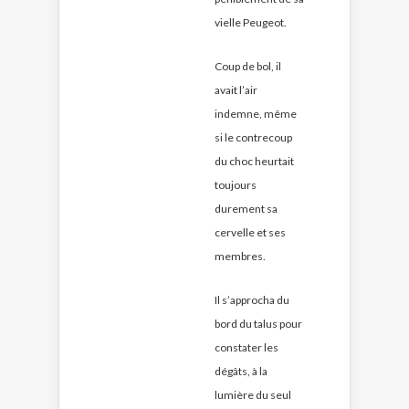
vielle Peugeot.
Coup de bol, il
avait l’air
indemne, même
si le contrecoup
du choc heurtait
toujours
durement sa
cervelle et ses
membres.
Il s’approcha du
bord du talus pour
constater les
dégâts, à la
lumière du seul