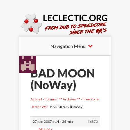
Navigation Menu
BAD MOON
(NoWay)
Accueil
›
Forums
›
** Archives **
›
Free Zone
›
KrashWar
›
BAD MOON (NoWay)
27 juin 2007 à 14 h 36 min
#6870
Mr Honk