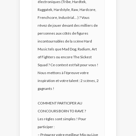
électroniques (Tribe, Hardtek,
Raggatek, Hardstyle, Raw, Hardcore,
Frenchcore, Industrial… ) ? Vous
rêvez de jouer devant des milliers de
personnes aux côtés de figures
incontournables de la scène Hard
Music tels que Mad Dog, Radium, Art
of Fighters ou encore The Sickest
Squad ? Ce contest est fait pour vous !
Nous mettons à l’épreuve votre
inspiration et votre talent : 2 scènes, 2
gagnants !
COMMENT PARTICIPER AU
CONCOURS BORN TO RAVE ?
Les règles sont simples ! Pour
participer :
– Préparez votre meilleur Mix ou Live