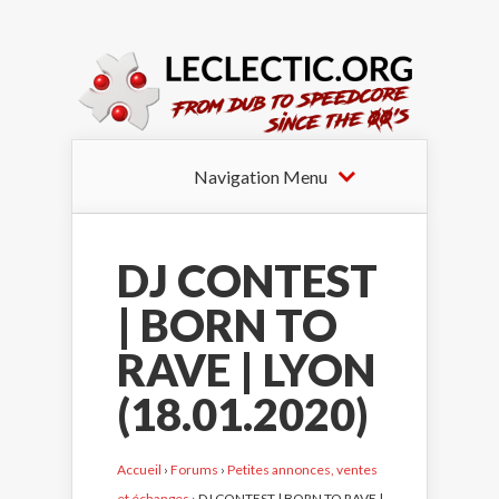
Navigation Menu
DJ CONTEST
| BORN TO
RAVE | LYON
(18.01.2020)
Accueil
›
Forums
›
Petites annonces, ventes
et échanges
›
DJ CONTEST | BORN TO RAVE |