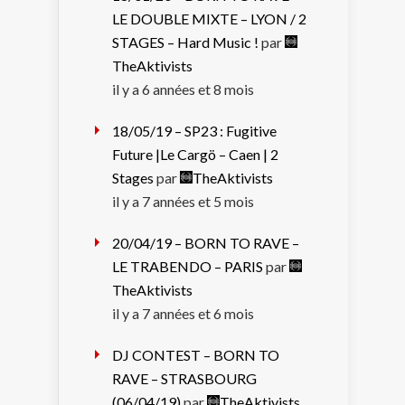
LE DOUBLE MIXTE – LYON / 2
STAGES – Hard Music !
par
TheAktivists
il y a 6 années et 8 mois
18/05/19 – SP23 : Fugitive
Future |Le Cargö – Caen | 2
Stages
par
TheAktivists
il y a 7 années et 5 mois
20/04/19 – BORN TO RAVE –
LE TRABENDO – PARIS
par
TheAktivists
il y a 7 années et 6 mois
DJ CONTEST – BORN TO
RAVE – STRASBOURG
(06/04/19)
par
TheAktivists