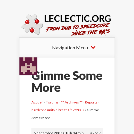
Navigation Menu
Gimme Some
More
Accueil
›
Forums
›
** Archives **
›
Reports
›
hardcore unity 1 brest 1/12/2007
›
Gimme
Some More
5 décembre 2007 à 10 h 04 min
#7617