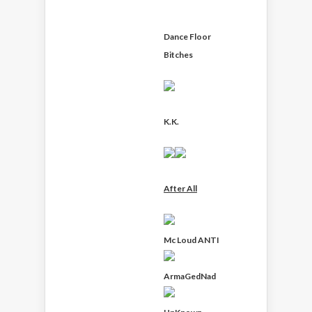
Dance Floor
Bitches
K.K.
After All
Mc Loud ANTI
ArmaGedNad