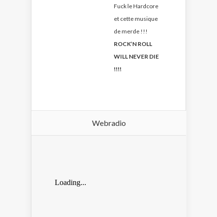
Fuck le Hardcore
et cette musique
de merde !!!
ROCK’N ROLL
WILL NEVER DIE
!!!!
Webradio