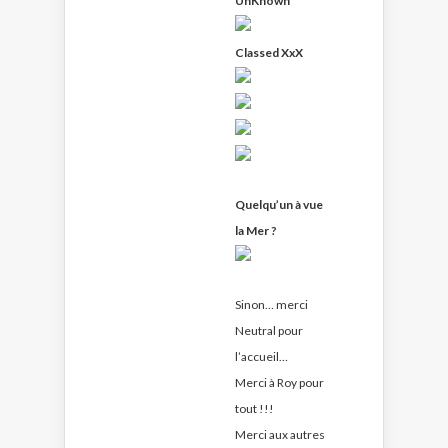
UnKnown
Classed XxX
Quelqu’un à vue
la Mer ?
Sinon… merci
Neutral pour
l’accueil…
Merci à Roy pour
tout !!!
Merci aux autres