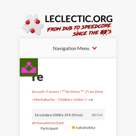
Navigation Menu
re
Accueil
›
Forums
›
** Archives **
›
Free Zone
›
Mechakucha – Clubbers Under C
›
re
16 octobre 2008 à 19 h 39 min
#8764
afreuxsalemechant
héhéhéhhé
Participant