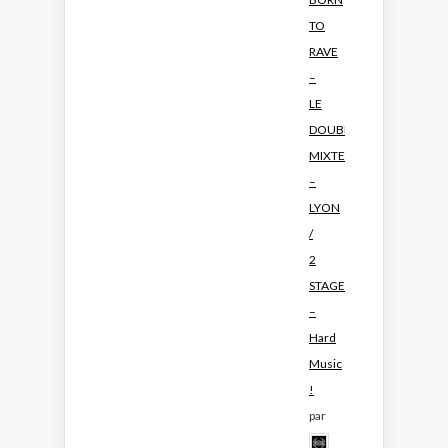
TO
RAVE
–
LE
DOUBLE
MIXTE
–
LYON
/
2
STAGES
–
Hard
Music
!
par