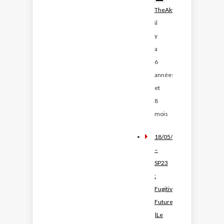
TheAktivists
il
y
a
6
années
et
8
mois
18/05/19
–
SP23
:
Fugitive
Future
|Le