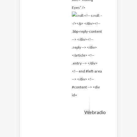
Eyes” />
Webradio