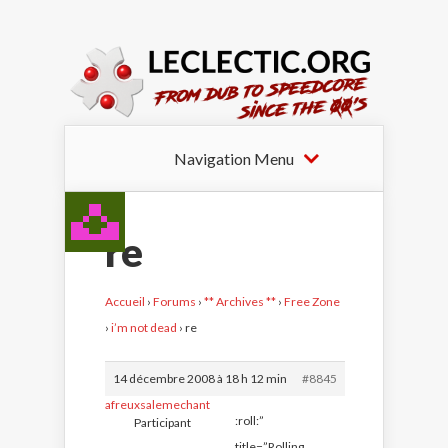
Navigation Menu
re
Accueil
›
Forums
›
** Archives **
›
Free Zone
›
i’m not dead
›
re
14 décembre 2008 à 18 h 12 min
#8845
afreuxsalemechant
:roll:”
Participant
title=”Rolling