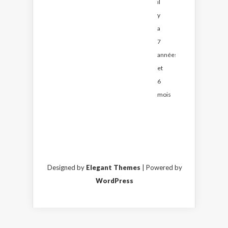
il
y
a
7
années
et
6
mois
Designed by
Elegant Themes
| Powered by
WordPress