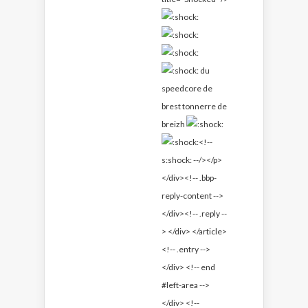
du
speedcore de
brest tonnerre de
breizh