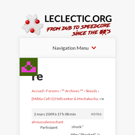
Navigation Menu
re
Accueil
›
Forums
›
** Archives **
›
Skeuds
›
[Militia Cell O] Hellseeker & Mechakucha
›
re
2 mars 2009 à 17 h 08 min
#8986
afreuxsalemechant
:shock:”
Participant
title=”Shocked” />