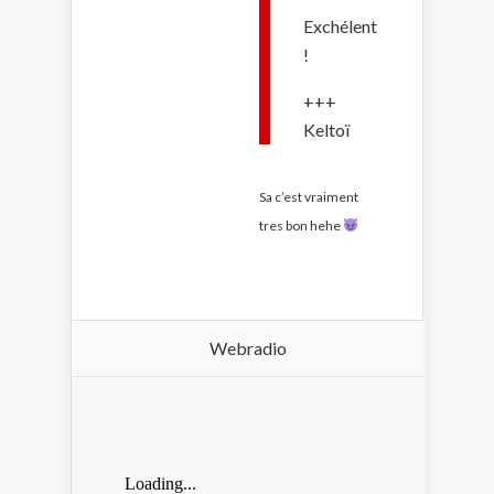
Exchélent
!
+++
Keltoï
Sa c’est vraiment
tres bon hehe
Webradio