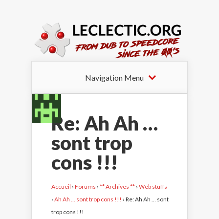
Navigation Menu
Re: Ah Ah …
sont trop
cons !!!
Accueil
›
Forums
›
** Archives **
›
Web stuffs
›
Ah Ah … sont trop cons !!!
›
Re: Ah Ah … sont
trop cons !!!