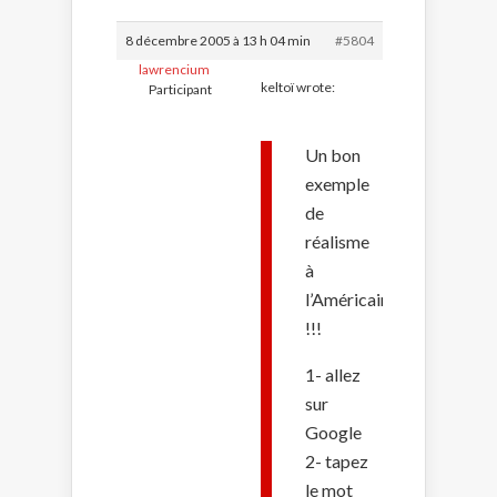
8 décembre 2005 à 13 h 04 min
#5804
lawrencium
keltoï wrote:
Participant
Un bon
exemple
de
réalisme
à
l’Américaine
!!!
1- allez
sur
Google
2- tapez
le mot