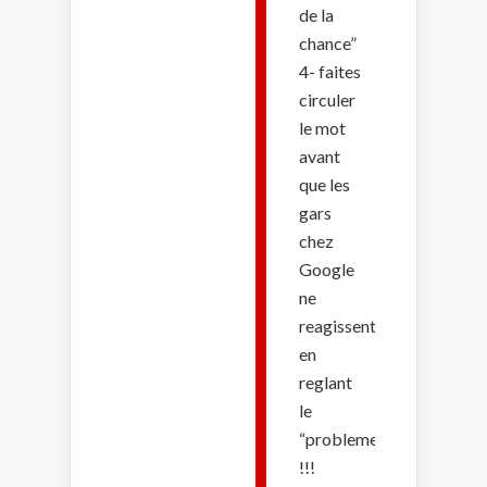
de la
chance”
4- faites
circuler
le mot
avant
que les
gars
chez
Google
ne
reagissent
en
reglant
le
“probleme”
!!!