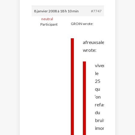
8 janvier 2008 à 18 h 10 min
#7747
neutral
GROIN wrote:
Participant
afreuxsalemechant
wrote:
vivement
le
25
qu
‘on
refasse
du
bruit
imonde