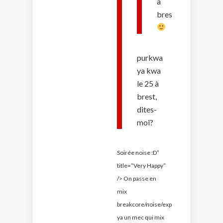
a
brest
purkwa
ya kwa
le 25 à
brest,
dites-
moi?
Soirée noise
:D”
title=”Very Happy”
/>
On passe en
mix
breakcore/noise/expe
ya un mec qui mix