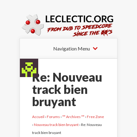
Navigation Menu
Re: Nouveau
track bien
bruyant
Accueil
›
Forums
›
** Archives **
›
Free Zone
›
Nouveau track bien bruyant
›
Re: Nouveau
track bien bruyant