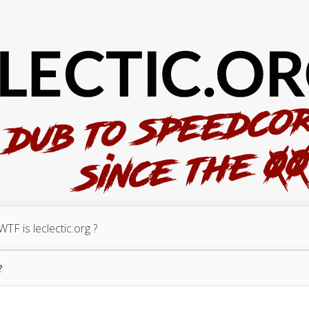
WTF is leclectic.org ?
?