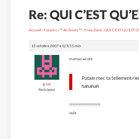
Re: QUI C’EST QU’E
Accueil
›
Forums
›
** Archives **
›
Free Zone
›
QUI C’EST QU’EST L’
15 octobre 2007 à 12 h 51 min
maman wrote:
Putain mec ta tellement rien
groin
hahahah
Participant
????????????????????
oulà