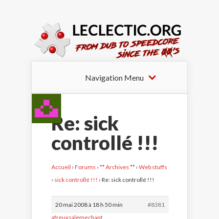
Navigation Menu
Re: sick
controllé !!!
Accueil
›
Forums
›
** Archives **
›
Web stuffs
›
sick controllé !!!
›
Re: sick controllé !!!
20 mai 2008 à 18 h 50 min
#8381
afreuxsalemechant