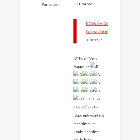
OCB wrote:
Participant
http://vids.myspace.com
fuseaction=vids.indivi
:cheese:
:D” title=”Very
Happy” />