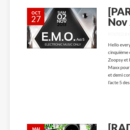
[PAR
OCT
27
Nov 
POSTED B
Hello ever
cinquième o
Zoopsy et 
Maxx pour u
et demi con
l’acte 5 des
[RAD
MAI