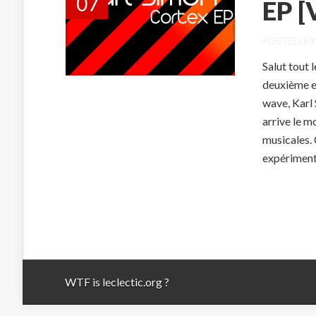
07
EP [
POSTED B
Salut tout 
deuxième ep
wave, Karl
arrive le m
musicales.
expérimental
WTF is leclectic.org ?