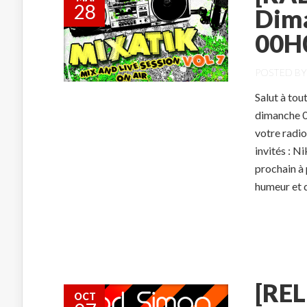
28
Dima
00H
POSTED B
Salut à tou
dimanche 02
votre radi
invités : 
prochain à
humeur et d
[REL
OCT