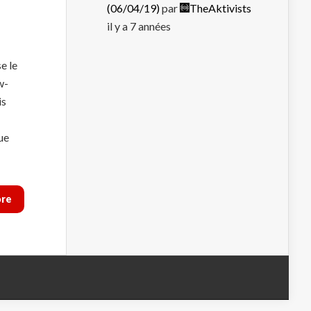
(06/04/19)
par
TheAktivists
il y a 7 années
e le
w-
is
ue
ore