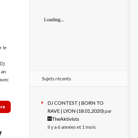
 le
 Dj
 an
Sujets récents
 avec
DJ CONTEST | BORN TO
ore
RAVE | LYON (18.01.2020)
par
TheAktivists
il y a 6 années et 1 mois
/