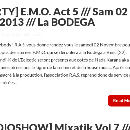
TY] E.M.O. Act 5 /// Sam 02
2013 /// La BODEGA
Y
OCB
ON 27 OCT 2013
ybody ! R.A.S. vous donne rendez vous le samedi 02 Novembre pour
pus des soirées E.M.O. qui se déroulera à la Bodega à Binic (22).
Indi-K de L’Eclectic seront présents aux cotés de Nada Karana aka
ne soirée sous le signe de la techno et de la house music. Après un
sacré à la production, l’association R.A.S. reprend donc du service
 soirées...
Read M
IOSHOW] Mixatik Vol.7 //