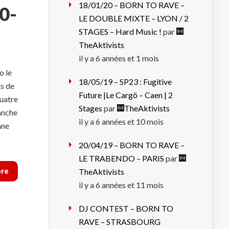
18/01/20 – BORN TO RAVE –
0-
LE DOUBLE MIXTE – LYON / 2
STAGES – Hard Music !
par
TheAktivists
il y a 6 années et 1 mois
o le
18/05/19 – SP23 : Fugitive
us de
Future |Le Cargö – Caen | 2
uatre
Stages
par
TheAktivists
anche
il y a 6 années et 10 mois
nne
20/04/19 – BORN TO RAVE –
LE TRABENDO – PARIS
par
ore
TheAktivists
il y a 6 années et 11 mois
DJ CONTEST – BORN TO
RAVE – STRASBOURG