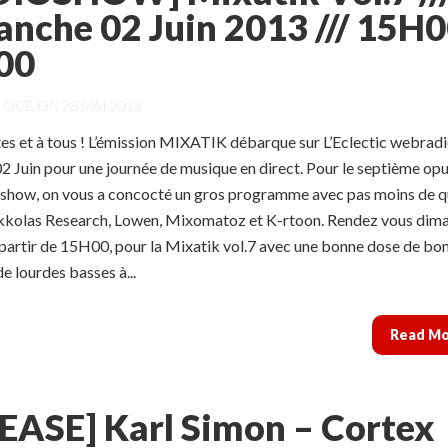
nche 02 Juin 2013 /// 15H0
00
Y
OCB
ON 28 MAI 2013
tes et à tous ! L’émission MIXATIK débarque sur L’Eclectic webradi
 Juin pour une journée de musique en direct. Pour le septième op
oshow, on vous a concocté un gros programme avec pas moins de q
Nikkolas Research, Lowen, Mixomatoz et K-rtoon. Rendez vous dim
 partir de 15H00, pour la Mixatik vol.7 avec une bonne dose de bo
e lourdes basses à...
Read M
EASE] Karl Simon – Cortex