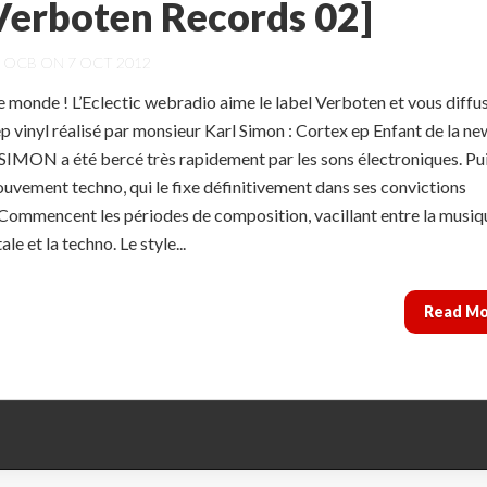
Verboten Records 02]
Y
OCB
ON 7 OCT 2012
le monde ! L’Eclectic webradio aime le label Verboten et vous diffus
 vinyl réalisé par monsieur Karl Simon : Cortex ep Enfant de la ne
 SIMON a été bercé très rapidement par les sons électroniques. Pu
ouvement techno, qui le fixe définitivement dans ses convictions
 Commencent les périodes de composition, vacillant entre la musiq
e et la techno. Le style...
Read M