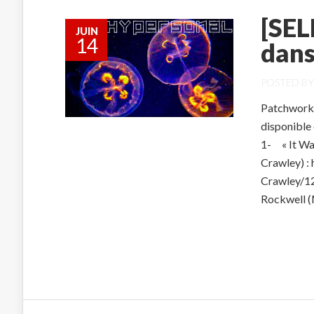
[SEL
JUIN
14
dans
POSTED B
Patchwork 
disponible
1- « It Wa
Crawley) :
Crawley/12
Rockwell (M