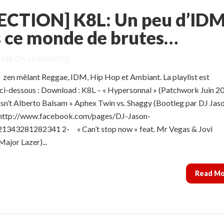
ECTION] K8L: Un peu d’ID
 ce monde de brutes…
Y
K8L
ON 14 JUIN 2012
zen mêlant Reggae, IDM, Hip Hop et Ambiant. La playlist est
 ci-dessous : Download : K8L – « Hypersonnal » (Patchwork Juin 2
sn’t Alberto Balsam » Aphex Twin vs. Shaggy (Bootleg par DJ Jas
 http://www.facebook.com/pages/DJ-Jason-
1343281282341 2- « Can’t stop now » feat. Mr Vegas & Jovi
ajor Lazer)...
Read M