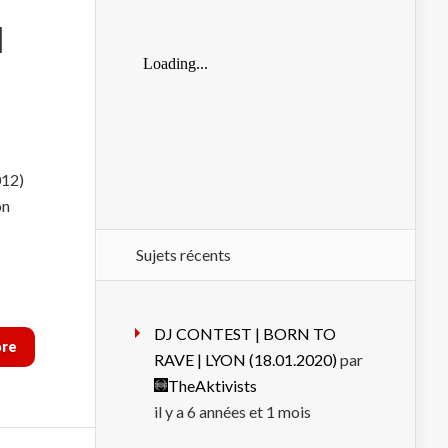
M
012)
on
Sujets récents
DJ CONTEST | BORN TO
ore
RAVE | LYON (18.01.2020)
par
TheAktivists
il y a 6 années et 1 mois