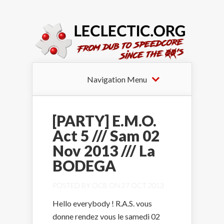
Navigation Menu
[PARTY] E.M.O.
Act 5 /// Sam 02
Nov 2013 /// La
BODEGA
POSTED BY
OCB
ON 27 OCT 2013
Hello everybody ! R.A.S. vous
donne rendez vous le samedi 02