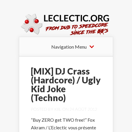
Navigation Menu
[MIX] DJ Crass
(Hardcore) / Ugly
Kid Joke
(Techno)
POSTED BY
K8L
ON 24 AOÛT 2012
“Buy ZERO get TWO free!” Fox
Akram / L’Eclectic vous présente