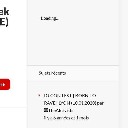
ek
E)
Sujets récents
ore
DJ CONTEST | BORN TO
RAVE | LYON (18.01.2020)
par
TheAktivists
il y a 6 années et 1 mois