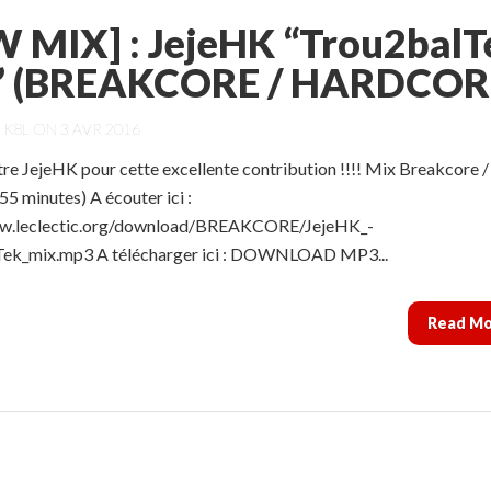
 MIX] : JejeHK “Trou2balT
” (BREAKCORE / HARDCOR
Y
K8L
ON 3 AVR 2016
re JejeHK pour cette excellente contribution !!!! Mix Breakcore /
5 minutes) A écouter ici :
ww.leclectic.org/download/BREAKCORE/JejeHK_-
Tek_mix.mp3 A télécharger ici : DOWNLOAD MP3...
Read M