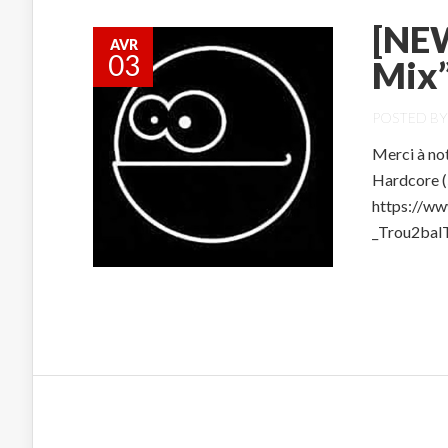
[NEW
AVR
03
Mix
POSTED B
Merci à not
Hardcore (5
https://w
_Trou2bal