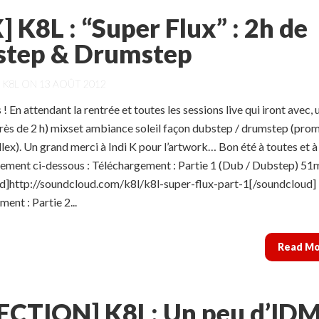
] K8L : “Super Flux” : 2h de
step & Drumstep
Y
K8L
ON 13 AOÛT 2012
 ! En attendant la rentrée et toutes les sessions live qui iront avec, 
s de 2 h) mixset ambiance soleil façon dubstep / drumstep (promi
llex). Un grand merci à Indi K pour l’artwork… Bon été à toutes et à
gement ci-dessous : Téléchargement : Partie 1 (Dub / Dubstep) 51
d]http://soundcloud.com/k8l/k8l-super-flux-part-1[/soundcloud]
ent : Partie 2...
Read M
ECTION] K8L: Un peu d’ID