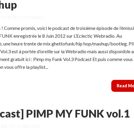
hup
Y
OCB
ON 11 JUIN 2012
s ! Comme promis, voici le podcast de troisième épisode de l’émiss
NK enregistrée le 8 Juin 2012 sur L’Eclectic Webradio. Au
 une heure trente de mix ghettofunk/hip hop/mashup/bootleg. 
.3 est à portée d’oreille sur la Webradio mais aussi disponible 
ment gratuit ici : Pimp my Funk Vol.3 Podcast Et puis comme vous
n vous offre la playlist...
Read M
cast] PIMP MY FUNK vol.1
Y
K8L
ON 16 AVR 2012