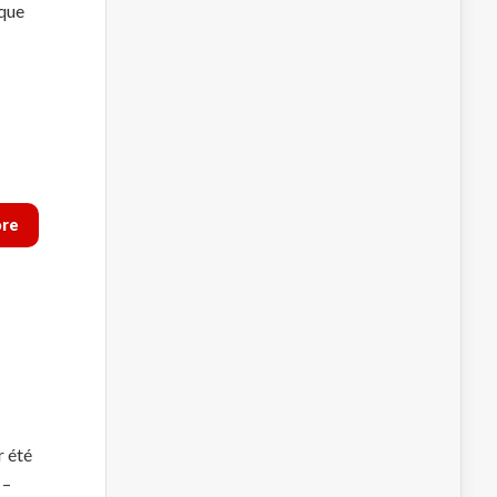
rque
ore
r été
 –