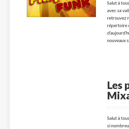
Salut à to
avec sa val
retrouvez 
répertoire 
d’aujourd’h
nouveaux s
Les 
Mixa
POSTED B
Salut à tou
si nombreux