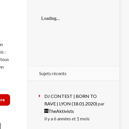
un
s :
 tous
mn
Sujets récents
DJ CONTEST | BORN TO
ore
RAVE | LYON (18.01.2020)
par
TheAktivists
il y a 6 années et 1 mois
M