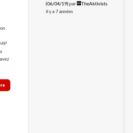
(06/04/19)
par
TheAktivists
il y a 7 années
ion
PIMP
au
 avez
ore