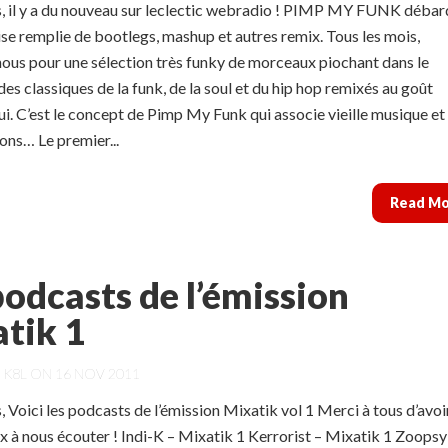
us, il y a du nouveau sur leclectic webradio ! PIMP MY FUNK déba
ise remplie de bootlegs, mashup et autres remix. Tous les mois,
nous pour une sélection très funky de morceaux piochant dans le
des classiques de la funk, de la soul et du hip hop remixés au goût
ui. C’est le concept de Pimp My Funk qui associe vieille musique et
ons… Le premier...
Read M
podcasts de l’émission
tik 1
Y
K8L
ON 16 NOV 2011
s, Voici les podcasts de l’émission Mixatik vol 1 Merci à tous d’avoi
 à nous écouter ! Indi-K – Mixatik 1 Kerrorist – Mixatik 1 Zoopsy