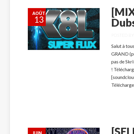
[MIX
AOÛT
13
Dub
POSTED B
Salut à tous
GRAND (prè
pas de Skri
! Téléchar
[soundclou
Téléchargem
[SEL
JUIN