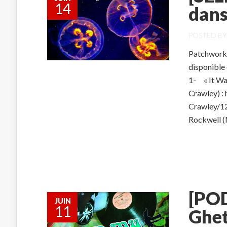
14
dans
POSTED B
Patchwork 
disponible
1- « It Wa
Crawley) :
Crawley/12
Rockwell (M
[POD
JUIN
11
Ghet