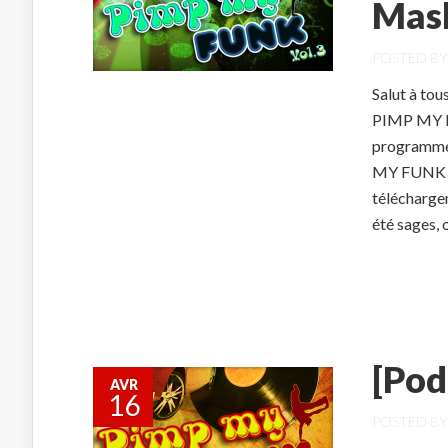
Mas
POSTED B
Salut à tou
PIMP MY FU
programme,
MY FUNK Vol
télécharge
été sages, o
[Pod
AVR
16
POSTED B