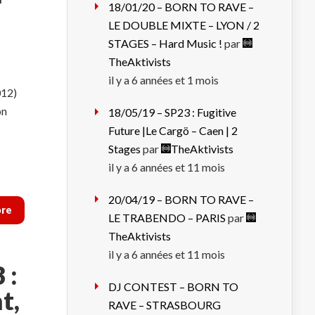
18/01/20 – BORN TO RAVE –
LE DOUBLE MIXTE – LYON / 2
STAGES – Hard Music !
par
TheAktivists
il y a 6 années et 1 mois
012)
on
18/05/19 – SP23 : Fugitive
Future |Le Cargö – Caen | 2
Stages
par
TheAktivists
il y a 6 années et 11 mois
20/04/19 – BORN TO RAVE –
ore
LE TRABENDO – PARIS
par
TheAktivists
il y a 6 années et 11 mois
 :
DJ CONTEST – BORN TO
t,
RAVE – STRASBOURG