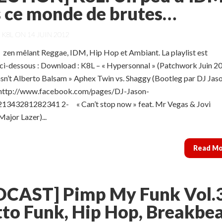
 ce monde de brutes…
Y
K8L
ON 14 JUIN 2012
zen mêlant Reggae, IDM, Hip Hop et Ambiant. La playlist est
 ci-dessous : Download : K8L – « Hypersonnal » (Patchwork Juin 2
sn’t Alberto Balsam » Aphex Twin vs. Shaggy (Bootleg par DJ Jas
 http://www.facebook.com/pages/DJ-Jason-
1343281282341 2- « Can’t stop now » feat. Mr Vegas & Jovi
ajor Lazer)...
Read M
CAST] Pimp My Funk Vol.3
to Funk, Hip Hop, Breakbea