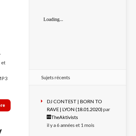
r
 et
Sujets récents
‘MP3
DJ CONTEST | BORN TO
ore
RAVE | LYON (18.01.2020)
par
TheAktivists
il y a 6 années et 1 mois
/