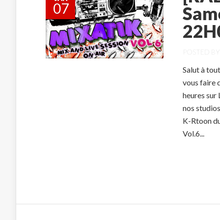
07
Same
22H
POSTED B
Salut à tou
vous faire 
heures sur 
nos studio
K-Rtoon du
Vol.6...