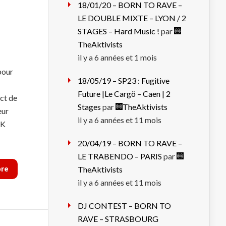
18/01/20 – BORN TO RAVE –
LE DOUBLE MIXTE – LYON / 2
STAGES – Hard Music !
par
TheAktivists
il y a 6 années et 1 mois
pour
18/05/19 – SP23 : Fugitive
Future |Le Cargö – Caen | 2
ect de
Stages
par
TheAktivists
eur
il y a 6 années et 11 mois
IK
20/04/19 – BORN TO RAVE –
LE TRABENDO – PARIS
par
ore
TheAktivists
il y a 6 années et 11 mois
DJ CONTEST – BORN TO
RAVE – STRASBOURG