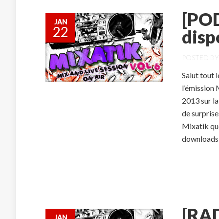
[POD
JAN
22
disp
POSTED B
Salut tout 
l’émission
2013 sur la
de surprise
Mixatik qu
downloads’ 
[RAD
JAN