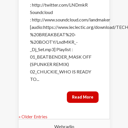
: http://twitter.com/LNDmkR
Soundcloud
: http://www.soundcloud.com/landmaker
[audio:https://www.leclectic.org/download/T
%20BREAKBEAT%20-
%20BOOTY/LndMKR_-
_Dj_Set.mp3] Playlist :
01_BEATBENDER_MASK OFF
(SPUNKER REMIX)
02_CHUCKIE_WHO IS READY
TO...
Read More
« Older Entries
Webradio