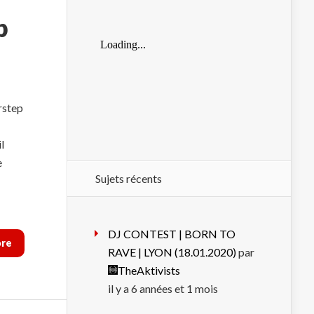
p
rstep
l
e
Sujets récents
DJ CONTEST | BORN TO
ore
RAVE | LYON (18.01.2020)
par
TheAktivists
il y a 6 années et 1 mois