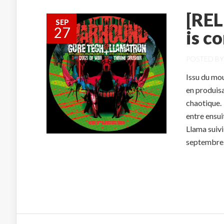
[REL
SEP
27
is c
POSTED B
Issu du mo
en produis
chaotique.
entre ensui
Llama suivi
septembre.