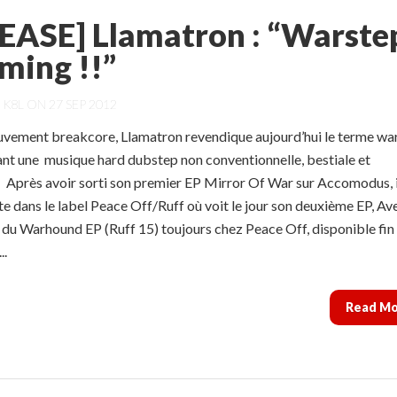
EASE] Llamatron : “Warste
oming !!”
Y
K8L
ON 27 SEP 2012
uvement breakcore, Llamatron revendique aujourd’hui le terme wa
ant une musique hard dubstep non conventionnelle, bestiale et
 Après avoir sorti son premier EP Mirror Of War sur Accomodus, i
te dans le label Peace Off/Ruff où voit le jour son deuxième EP, Av
 du Warhound EP (Ruff 15) toujours chez Peace Off, disponible fin
..
Read M