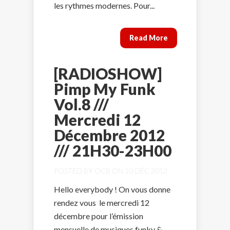
les rythmes modernes. Pour...
Read More
[RADIOSHOW]
Pimp My Funk
Vol.8 ///
Mercredi 12
Décembre 2012
/// 21H30-23H00
POSTED BY
OCB
ON 10 DÉC 2012
Hello everybody ! On vous donne
rendez vous le mercredi 12
décembre pour l’émission
mensuelle de musiques funky &