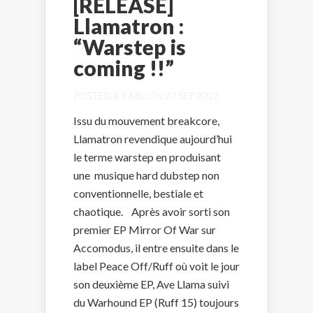
[RELEASE]
Llamatron :
“Warstep is
coming !!”
POSTED BY
K8L
ON 27 SEP 2012
Issu du mouvement breakcore,
Llamatron revendique aujourd’hui
le terme warstep en produisant
une musique hard dubstep non
conventionnelle, bestiale et
chaotique. Après avoir sorti son
premier EP Mirror Of War sur
Accomodus, il entre ensuite dans le
label Peace Off/Ruff où voit le jour
son deuxième EP, Ave Llama suivi
du Warhound EP (Ruff 15) toujours