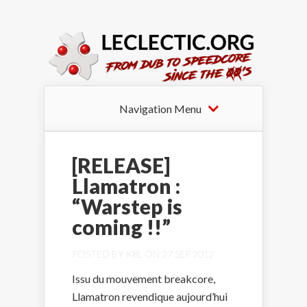
Navigation Menu
[RELEASE]
Llamatron :
“Warstep is
coming !!”
POSTED BY
K8L
ON 27 SEP 2012
Issu du mouvement breakcore,
Llamatron revendique aujourd’hui