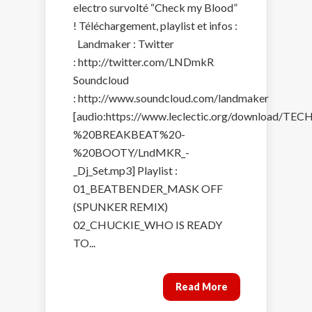
electro survolté “Check my Blood”
! Téléchargement, playlist et infos :
Landmaker : Twitter
: http://twitter.com/LNDmkR
Soundcloud
: http://www.soundcloud.com/landmaker
[audio:https://www.leclectic.org/download/T
%20BREAKBEAT%20-
%20BOOTY/LndMKR_-
_Dj_Set.mp3] Playlist :
01_BEATBENDER_MASK OFF
(SPUNKER REMIX)
02_CHUCKIE_WHO IS READY
TO...
Read More