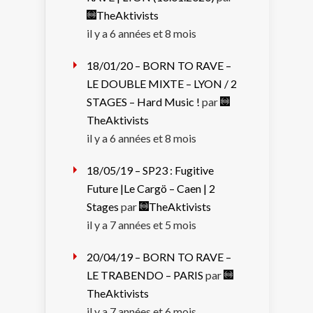
TheAktivists
il y a 6 années et 8 mois
18/01/20 – BORN TO RAVE –
LE DOUBLE MIXTE – LYON / 2
STAGES – Hard Music !
par
TheAktivists
il y a 6 années et 8 mois
18/05/19 – SP23 : Fugitive
Future |Le Cargö – Caen | 2
Stages
par
TheAktivists
il y a 7 années et 5 mois
20/04/19 – BORN TO RAVE –
LE TRABENDO – PARIS
par
TheAktivists
il y a 7 années et 6 mois