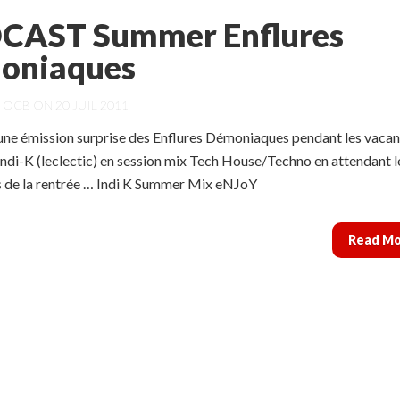
CAST Summer Enflures
oniaques
Y
OCB
ON 20 JUIL 2011
une émission surprise des Enflures Démoniaques pendant les vaca
Indi-K (leclectic) en session mix Tech House/Techno en attendant l
 de la rentrée … Indi K Summer Mix eNJoY
Read M