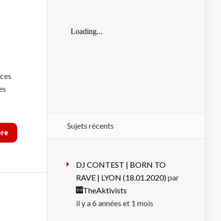
nces
es
Sujets récents
ore
DJ CONTEST | BORN TO
RAVE | LYON (18.01.2020)
par
TheAktivists
il y a 6 années et 1 mois