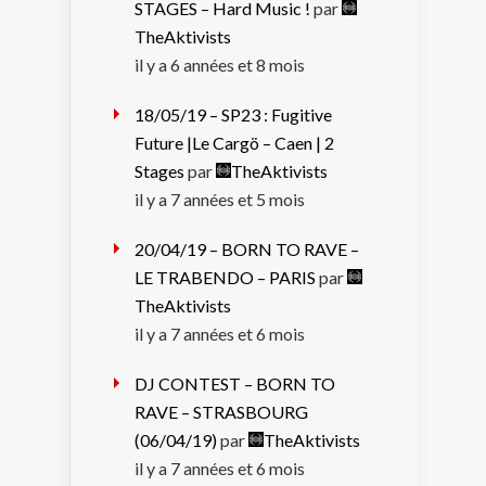
STAGES – Hard Music !
par
TheAktivists
il y a 6 années et 8 mois
18/05/19 – SP23 : Fugitive
Future |Le Cargö – Caen | 2
Stages
par
TheAktivists
il y a 7 années et 5 mois
20/04/19 – BORN TO RAVE –
LE TRABENDO – PARIS
par
TheAktivists
il y a 7 années et 6 mois
DJ CONTEST – BORN TO
RAVE – STRASBOURG
(06/04/19)
par
TheAktivists
il y a 7 années et 6 mois