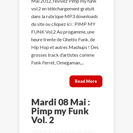
Mai 2012, revivez Pimp my funk
vol.2 en téléchargement gratuit
dans la rubrique MP3 downloads
du site ou cliquez ici : PIMP MY
FUNK Vol.2 Au progamme, une
heure trente de Ghetto Funk, de
Hip Hop et autres Mashups ! Des
grosses track d’artistes comme
Funk Ferret, Omegaman,...
Read More
Mardi 08 Mai :
Pimp my Funk
Vol. 2
POSTED BY
OCB
ON 2 MAI 2012