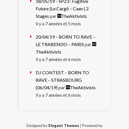
18/05/19 – SP23 : Fugitive
Future |Le Cargö – Caen | 2
Stages
par
TheAktivists
il y a 7 années et 5 mois
20/04/19 – BORN TO RAVE –
LE TRABENDO – PARIS
par
TheAktivists
il y a 7 années et 6 mois
DJ CONTEST – BORN TO
RAVE – STRASBOURG
(06/04/19)
par
TheAktivists
il y a 7 années et 6 mois
Designed by
Elegant Themes
| Powered by