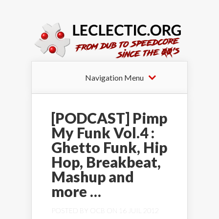
Navigation Menu
[PODCAST] Pimp
My Funk Vol.4 :
Ghetto Funk, Hip
Hop, Breakbeat,
Mashup and
more …
POSTED BY
OCB
ON 16 JUIL 2012