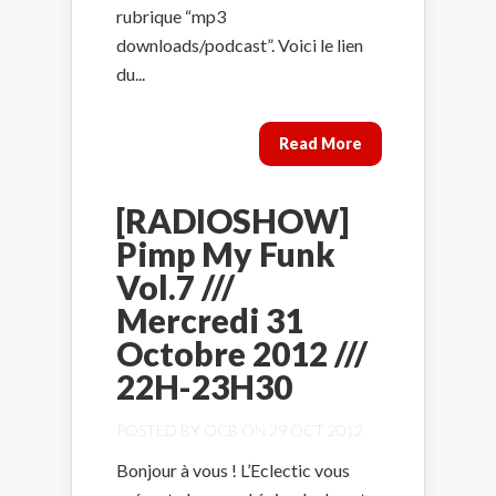
rubrique “mp3
downloads/podcast”. Voici le lien
du...
Read More
[RADIOSHOW]
Pimp My Funk
Vol.7 ///
Mercredi 31
Octobre 2012 ///
22H-23H30
POSTED BY
OCB
ON 29 OCT 2012
Bonjour à vous ! L’Eclectic vous