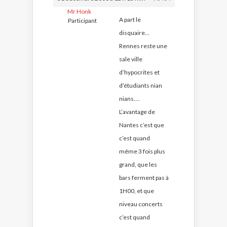
Mr Honk
A part le
Participant
disquaire…
Rennes reste une
sale ville
d’hypocrites et
d’étudiants nian
nians….
L’avantage de
Nantes c’est que
c’est quand
même 3 fois plus
grand, que les
bars ferment pas à
1H00, et que
niveau concerts
c’est quand