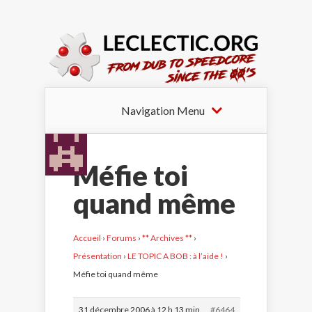
Navigation Menu
Méfie toi
quand même
Accueil
›
Forums
›
** Archives **
›
Présentation
›
LE TOPIC A BOB : à l’aide !
›
Méfie toi quand même
31 décembre 2006 à 12 h 13 min
#6464