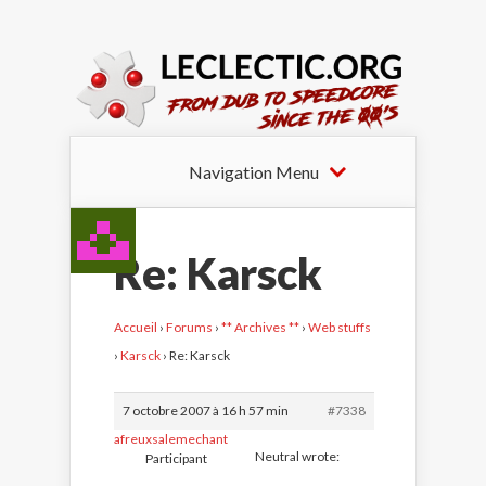
Navigation Menu
Re: Karsck
Accueil
›
Forums
›
** Archives **
›
Web stuffs
›
Karsck
›
Re: Karsck
7 octobre 2007 à 16 h 57 min
#7338
afreuxsalemechant
Neutral wrote:
Participant