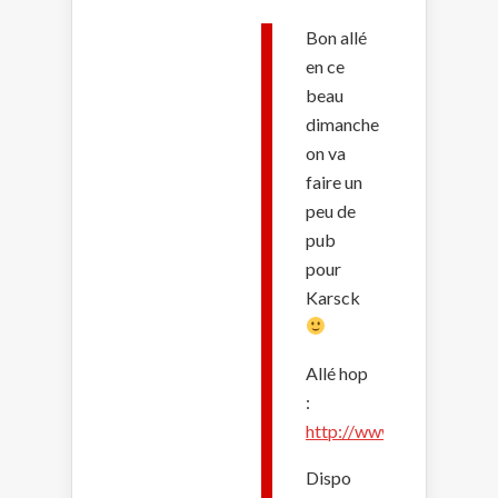
Bon allé
en ce
beau
dimanche
on va
faire un
peu de
pub
pour
Karsck
Allé hop
:
http://www.myspace.co
Dispo