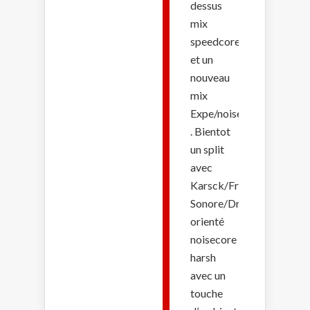
dessus
mix
speedcore/harsh/noise
et un
nouveau
mix
Expe/noise
. Bientot
un split
avec
Karsck/Front
Sonore/Drone.Z
orienté
noisecore
harsh
avec un
touche