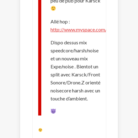
peu de pub pour Karsck
Allé hop :
http://www.myspace.com/karsck
Dispo dessus mix
speedcore/harsh/noise
et un nouveau mix
Expe/noise . Bientot un
split avec Karsck/Front
Sonore/Drone.Z orienté
noisecore harsh avec un
touche d’ambient.