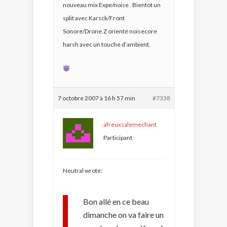
nouveau mix Expe/noise . Bientot un
split avec Karsck/Front
Sonore/Drone.Z orienté noisecore
harsh avec un touche d’ambient.
7 octobre 2007 à 16 h 57 min
#7338
afreuxsalemechant
Participant
Neutral wrote:
Bon allé en ce beau
dimanche on va faire un