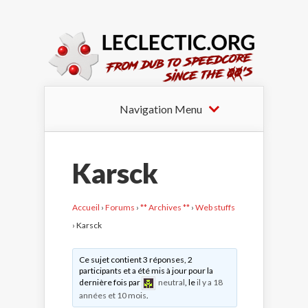
Navigation Menu
Karsck
Accueil
›
Forums
›
** Archives **
›
Web stuffs
›
Karsck
Ce sujet contient 3 réponses, 2
participants et a été mis à jour pour la
dernière fois par
neutral
, le
il y a 18
années et 10 mois
.