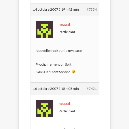
14 octobre 2007 à 19 h 42 min
#7354
neutral
Participant
Nouvelle track sur le myspace.
Prochainement un Split
KARSCK/Front Sonore.
16 octobre 2007 à 18 h 08 min
#7421
neutral
Participant