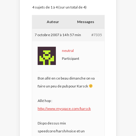
4 sujets de 1 à 4 (sur un total de 4)
Auteur
Messages
7 octobre 2007 à 14 h 57 min
#7335
neutral
Participant
Bon allé en ce beau dimanche on va
faire un peu de pub pour Karsck
Allé hop :
http://www.myspace.com/karsck
Dispo dessus mix
speedcore/harsh/noise et un