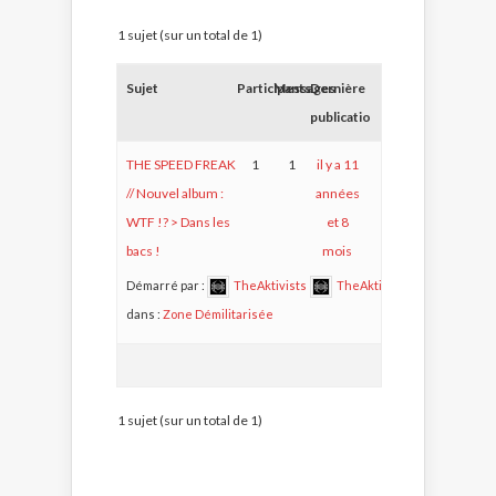
1 sujet (sur un total de 1)
Sujet
Participants
Messages
Dernière
publication
THE SPEED FREAK
1
1
il y a 11
// Nouvel album :
années
WTF !? > Dans les
et 8
bacs !
mois
Démarré par :
TheAktivists
TheAktivists
dans :
Zone Démilitarisée
1 sujet (sur un total de 1)