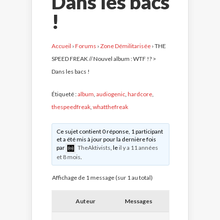
Dans les bacs
!
Accueil
›
Forums
›
Zone Démilitarisée
›
THE
SPEED FREAK // Nouvel album : WTF !? >
Dans les bacs !
Étiqueté :
album
,
audiogenic
,
hardcore
,
thespeedfreak
,
whatthefreak
Ce sujet contient 0 réponse, 1 participant
et a été mis à jour pour la dernière fois
par
TheAktivists
, le
il y a 11 années
et 8 mois
.
Affichage de 1 message (sur 1 au total)
Auteur
Messages