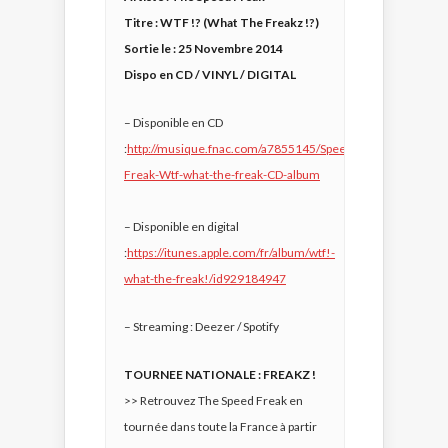
Titre : WTF !? (What The Freakz !?)
Sortie le : 25 Novembre 2014
Dispo en CD / VINYL / DIGITAL
– Disponible en CD
:
http://musique.fnac.com/a7855145/Speed-
Freak-Wtf-what-the-freak-CD-album
– Disponible en digital
:
https://itunes.apple.com/fr/album/wtf!-
what-the-freak!/id929184947
– Streaming : Deezer / Spotify
TOURNEE NATIONALE : FREAKZ !
>> Retrouvez The Speed Freak en
tournée dans toute la France à partir