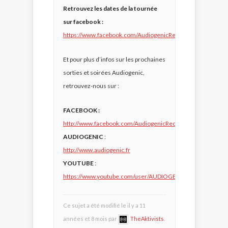
Retrouvez les dates de la tournée
sur facebook :
https://www.facebook.com/AudiogenicRecords/events
Et pour plus d’infos sur les prochaines
sorties et soirées Audiogenic,
retrouvez-nous sur :
FACEBOOK :
http://www.facebook.com/AudiogenicRecords
AUDIOGENIC
:
http://www.audiogenic.fr
YOUTUBE
:
https://www.youtube.com/user/AUDIOGENICRECORDS
Ce sujet a été modifié le il y a 11
années et 8 mois par
TheAktivists
.