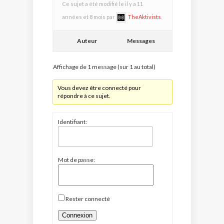
Ce sujet a été modifié le il y a 11
années et 8 mois par
TheAktivists
.
Auteur
Messages
Affichage de 1 message (sur 1 au total)
Vous devez être connecté pour
répondre à ce sujet.
Identifiant:
Mot de passe:
Rester connecté
Connexion