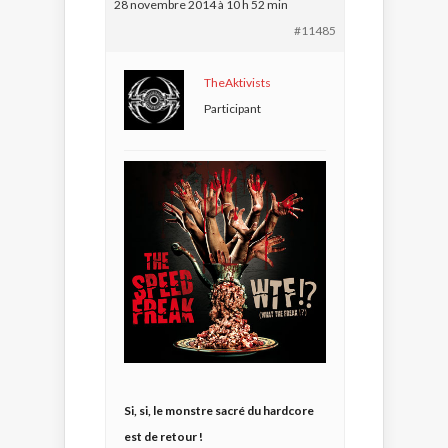
28 novembre 2014 à 10 h 52 min
#11485
TheAktivists
Participant
Si, si, le monstre sacré du hardcore
est de retour !