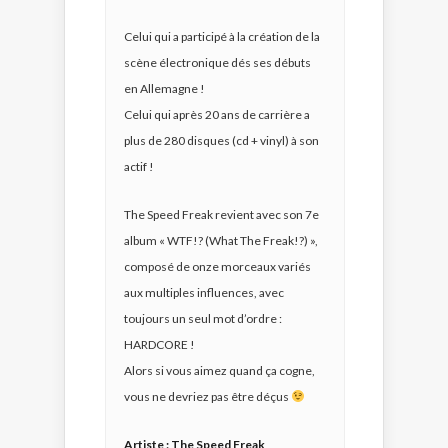
Celui qui a participé à la création de la
scène électronique dés ses débuts
en Allemagne !
Celui qui après 20 ans de carrière a
plus de 280 disques (cd + vinyl) à son
actif !
The Speed Freak revient avec son 7e
album « WTF!? (What The Freak!?) »,
composé de onze morceaux variés
aux multiples influences, avec
toujours un seul mot d’ordre :
HARDCORE !
Alors si vous aimez quand ça cogne,
vous ne devriez pas être déçus
Artiste : The Speed Freak