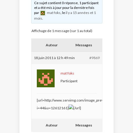
Ce sujet contient 0 réponse, 1 participant
et a été mis à jour pour la dernière fois
par
mat foks
, le
il y a 15 années et 1
mois
.
Affichage de 1 message (sur 1 au total)
Auteur
Messages
18 juin 2011 à 12 h 49 min
#9869
mat foks
Participant
[url=http://www.servimg.com/image_preview.php?
i=44&u=12612161]
[/url]
Auteur
Messages