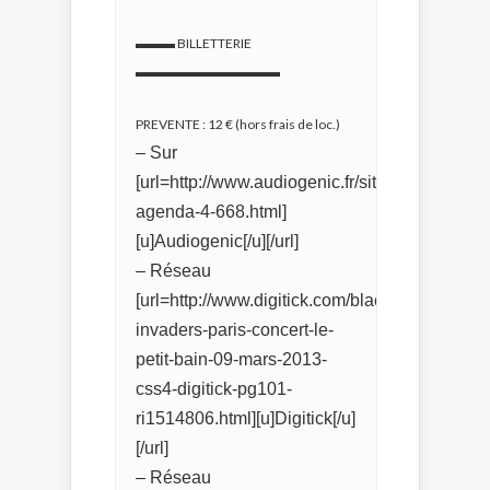
▬▬▬ BILLETTERIE
▬▬▬▬▬▬▬▬▬▬▬
PREVENTE : 12 € (hors frais de loc.)
– Sur
[url=http://www.audiogenic.fr/site/audiogenic-
agenda-4-668.html]
[u]Audiogenic[/u][/url]
– Réseau
[url=http://www.digitick.com/blackout-
invaders-paris-concert-le-
petit-bain-09-mars-2013-
css4-digitick-pg101-
ri1514806.html][u]Digitick[/u]
[/url]
– Réseau