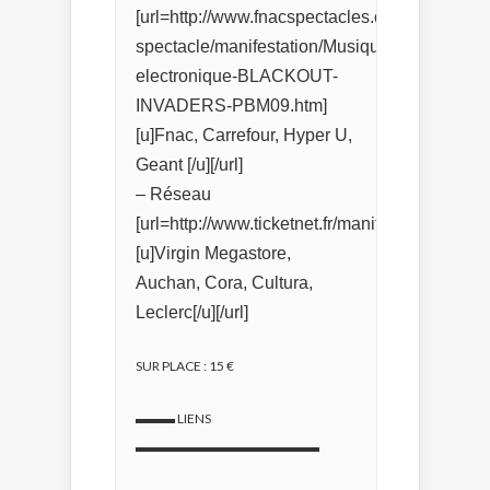
[url=http://www.fnacspectacles.com/place-
spectacle/manifestation/Musique-
electronique-BLACKOUT-
INVADERS-PBM09.htm]
[u]Fnac, Carrefour, Hyper U,
Geant [/u][/url]
– Réseau
[url=http://www.ticketnet.fr/manifestation/idma
[u]Virgin Megastore,
Auchan, Cora, Cultura,
Leclerc[/u][/url]
SUR PLACE : 15 €
▬▬▬ LIENS
▬▬▬▬▬▬▬▬▬▬▬▬▬▬