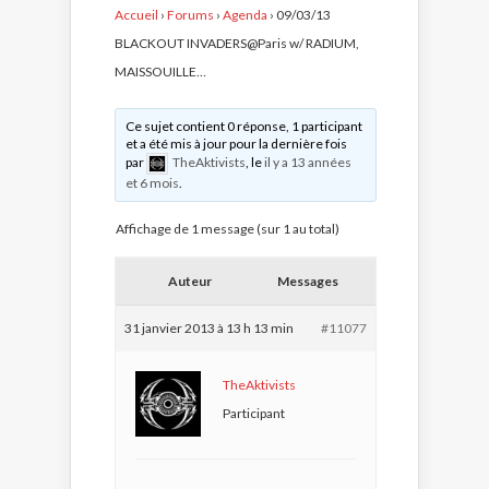
Accueil
›
Forums
›
Agenda
›
09/03/13
BLACKOUT INVADERS@Paris w/ RADIUM,
MAISSOUILLE…
Ce sujet contient 0 réponse, 1 participant
et a été mis à jour pour la dernière fois
par
TheAktivists
, le
il y a 13 années
et 6 mois
.
Affichage de 1 message (sur 1 au total)
Auteur
Messages
31 janvier 2013 à 13 h 13 min
#11077
TheAktivists
Participant