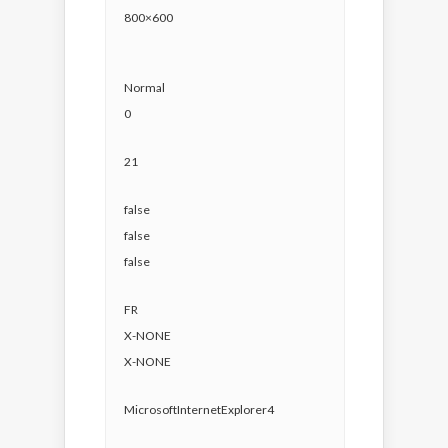
800×600
Normal
0
21
false
false
false
FR
X-NONE
X-NONE
MicrosoftInternetExplorer4