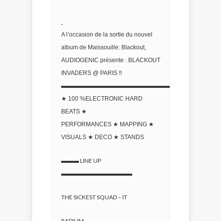
A l’occasion de la sortie du nouvel
album de Maissouille: Blackout,
AUDIOGENIC présente : BLACKOUT
INVADERS @ PARIS !!
▬▬▬▬▬▬▬▬▬▬▬▬▬▬▬▬▬▬▬▬
★
100 %ELECTRONIC HARD
BEATS
★
PERFORMANCES
★
MAPPING
★
VISUALS
★
DECO
★
STANDS
▬▬▬ LINE UP
▬▬▬▬▬▬▬▬▬▬▬▬
THE SICKEST SQUAD – IT
RADIUM