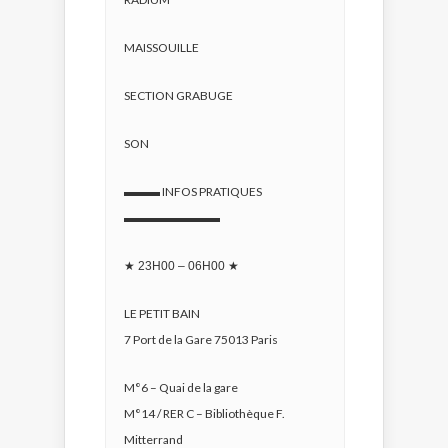
MAISSOUILLE
SECTION GRABUGE
SON
▬▬▬ INFOS PRATIQUES
▬▬▬▬▬▬▬▬
★
23H00 – 06H00
★
LE PETIT BAIN
7 Port de la Gare 75013 Paris
M°6 – Quai de la gare
M°14 / RER C – Bibliothèque F.
Mitterrand