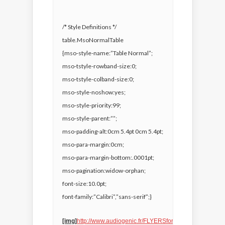
/* Style Definitions */
table.MsoNormalTable
{mso-style-name:”Table Normal”;
mso-tstyle-rowband-size:0;
mso-tstyle-colband-size:0;
mso-style-noshow:yes;
mso-style-priority:99;
mso-style-parent:””;
mso-padding-alt:0cm 5.4pt 0cm 5.4pt;
mso-para-margin:0cm;
mso-para-margin-bottom:.0001pt;
mso-pagination:widow-orphan;
font-size:10.0pt;
font-family:”Calibri”,”sans-serif”;}
[img]
http://www.audiogenic.fr/FLYERSforum/PARIS.jpg%5B