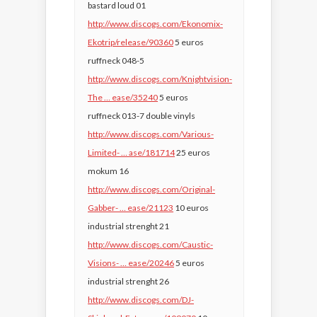
bastard loud 01
http://www.discogs.com/Ekonomix-
Ekotrip/release/90360
5 euros
ruffneck 048-5
http://www.discogs.com/Knightvision-
The … ease/35240
5 euros
ruffneck 013-7 double vinyls
http://www.discogs.com/Various-
Limited- … ase/181714
25 euros
mokum 16
http://www.discogs.com/Original-
Gabber- … ease/21123
10 euros
industrial strenght 21
http://www.discogs.com/Caustic-
Visions- … ease/20246
5 euros
industrial strenght 26
http://www.discogs.com/DJ-