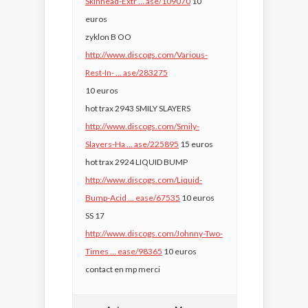
Skinhead-Extr … ase/109070
10
euros
zyklon B OO
http://www.discogs.com/Various-
Rest-In- … ase/283275
10 euros
hot trax 2943 SMILY SLAYERS
http://www.discogs.com/Smily-
Slayers-Ha … ase/225895
15 euros
hot trax 2924 LIQUID BUMP
http://www.discogs.com/Liquid-
Bump-Acid … ease/67535
10 euros
SS 17
http://www.discogs.com/Johnny-Two-
Times … ease/98365
10 euros
contact en mp merci