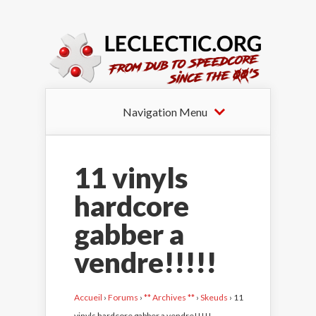
Navigation Menu
11 vinyls
hardcore
gabber a
vendre!!!!!
Accueil
›
Forums
›
** Archives **
›
Skeuds
›
11
vinyls hardcore gabber a vendre!!!!!