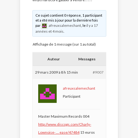
Ce sujet contient 0 réponse, 1 participant
et a été mis à jour pour la dernière fois
par
afreuxsalemechant
, le
il y a 17
années et 4 mois
.
Affichage de 1 message (sur 1 au total)
Auteur
Messages
29 mars 2009 à 8 h 15 min
#9007
afreuxsalemechant
Participant
Master Maximum Records 004
http://www.discogs.com/Charly-
Lownoise- … ease/47484
15 euros