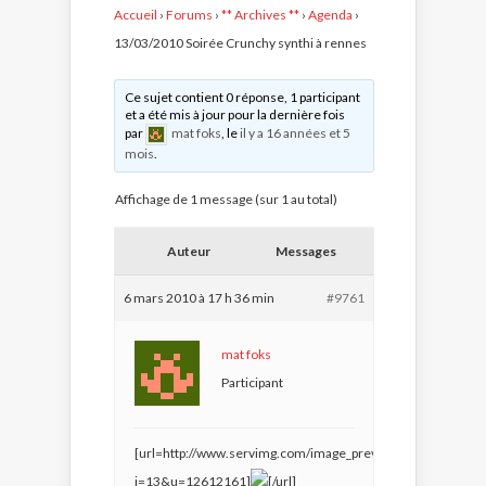
Accueil
›
Forums
›
** Archives **
›
Agenda
›
13/03/2010 Soirée Crunchy synthi à rennes
Ce sujet contient 0 réponse, 1 participant
et a été mis à jour pour la dernière fois
par
mat foks
, le
il y a 16 années et 5
mois
.
Affichage de 1 message (sur 1 au total)
Auteur
Messages
6 mars 2010 à 17 h 36 min
#9761
mat foks
Participant
[url=http://www.servimg.com/image_preview.php?
i=13&u=12612161]
[/url]