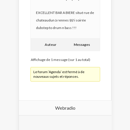
EXCELLENT BAR A BIERE situé rue de
chateaudun à rennes §§!i soirée
dubstep to drum n bass !!!
Auteur
Messages
Affichage de 1 message (sur 1 au total)
Le forum ‘Agenda’ est fermé à de
nouveaux sujets et réponses.
Webradio