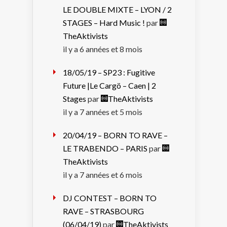
LE DOUBLE MIXTE – LYON / 2
STAGES – Hard Music !
par
TheAktivists
il y a 6 années et 8 mois
18/05/19 – SP23 : Fugitive
Future |Le Cargö – Caen | 2
Stages
par
TheAktivists
il y a 7 années et 5 mois
20/04/19 – BORN TO RAVE –
LE TRABENDO – PARIS
par
TheAktivists
il y a 7 années et 6 mois
DJ CONTEST – BORN TO
RAVE – STRASBOURG
(06/04/19)
par
TheAktivists