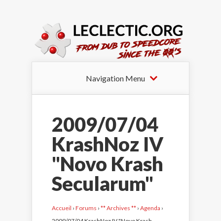
Navigation Menu
2009/07/04
KrashNoz IV
"Novo Krash
Secularum"
Accueil
›
Forums
›
** Archives **
›
Agenda
›
2009/07/04 KrashNoz IV "Novo Krash