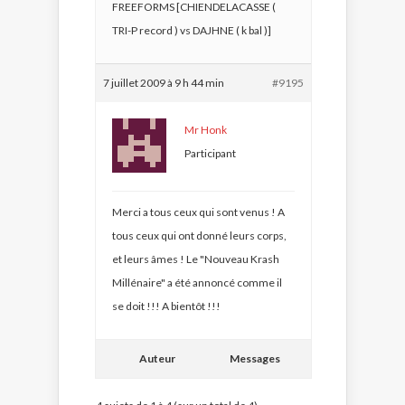
FREEFORMS [CHIENDELACASSE (
TRI-P record ) vs DAJHNE ( k bal )]
7 juillet 2009 à 9 h 44 min
#9195
Mr Honk
Participant
Merci a tous ceux qui sont venus ! A
tous ceux qui ont donné leurs corps,
et leurs âmes ! Le "Nouveau Krash
Millénaire" a été annoncé comme il
se doit !!! A bientôt !!!
Auteur
Messages