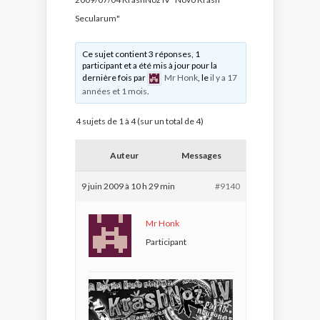
Secularum"
Ce sujet contient 3 réponses, 1
participant et a été mis à jour pour la
dernière fois par
Mr Honk
, le
il y a 17
années et 1 mois
.
4 sujets de 1 à 4 (sur un total de 4)
Auteur
Messages
9 juin 2009 à 10 h 29 min
#9140
Mr Honk
Participant