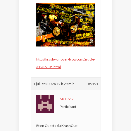
http://krashwar.over-blog.com/article-
31936305.html
1 juillet 2009 à 12 h 29 min
#9191
Mr Honk
Participant
Et en Guests du KrashOut :