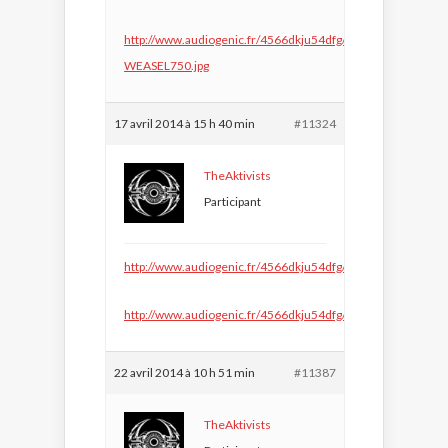
http://www.audiogenic.fr/4566dkju54dfg/MAT-
WEASEL750.jpg
17 avril 2014 à 15 h 40 min
#11324
TheAktivists
Participant
http://www.audiogenic.fr/4566dkju54dfg/psiko750.jpg
http://www.audiogenic.fr/4566dkju54dfg/PRODUCER750-.jp
22 avril 2014 à 10 h 51 min
#11387
TheAktivists