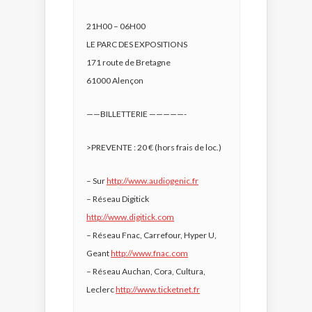
21H00 – 06H00
LE PARC DES EXPOSITIONS
171 route de Bretagne
61000 Alençon
——BILLETTERIE —————-
>PREVENTE : 20 € (hors frais de loc.)
– Sur
http://www.audiogenic.fr
– Réseau Digitick
http://www.digitick.com
– Réseau Fnac, Carrefour, Hyper U,
Geant
http://www.fnac.com
– Réseau Auchan, Cora, Cultura,
Leclerc
http://www.ticketnet.fr