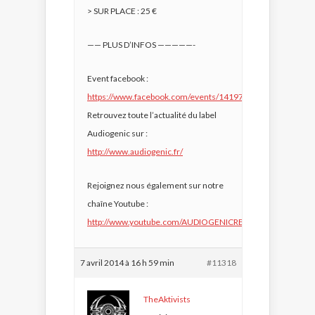
> SUR PLACE : 25 €
—— PLUS D’INFOS —————-
Event facebook :
https://www.facebook.com/events/1419767204935904/
Retrouvez toute l’actualité du label
Audiogenic sur :
http://www.audiogenic.fr/
Rejoignez nous également sur notre
chaîne Youtube :
http://www.youtube.com/AUDIOGENICRECORDS
7 avril 2014 à 16 h 59 min
#11318
TheAktivists