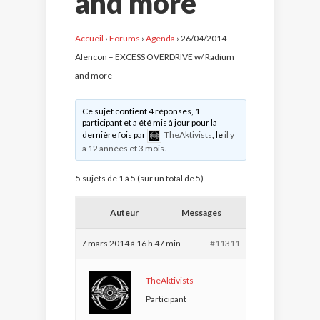
and more
Accueil
›
Forums
›
Agenda
›
26/04/2014 –
Alencon – EXCESS OVERDRIVE w/ Radium
and more
Ce sujet contient 4 réponses, 1
participant et a été mis à jour pour la
dernière fois par
TheAktivists
, le
il y
a 12 années et 3 mois
.
5 sujets de 1 à 5 (sur un total de 5)
Auteur
Messages
7 mars 2014 à 16 h 47 min
#11311
TheAktivists
Participant