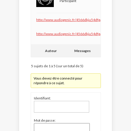
Participant
http://www.audiogenic.fr/4566dkju54dfg/radium750.jpg
http://www.audiogenic.fr/4566dkju54dfg/TSF750-.jpg
Auteur
Messages
5 sujets de 1 à 5 (sur un total de 5)
Vous devez être connecté pour
répondre à ce sujet.
Identifiant:
Mot de passe: