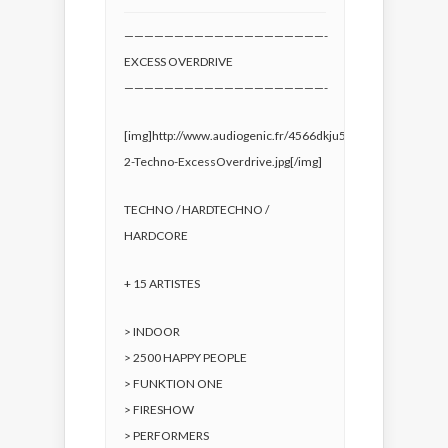
————————————————————-
EXCESS OVERDRIVE
————————————————————-
[img]http://www.audiogenic.fr/4566dkju54dfg/F13-
2-Techno-ExcessOverdrive.jpg[/img]
TECHNO / HARDTECHNO /
HARDCORE
+ 15 ARTISTES
> INDOOR
> 2500 HAPPY PEOPLE
> FUNKTION ONE
> FIRESHOW
> PERFORMERS