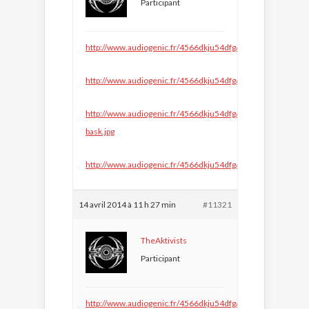
Participant
http://www.audiogenic.fr/4566dkju54dfg/billx500.jpg
http://www.audiogenic.fr/4566dkju54dfg/GUIGOO500.jpg
http://www.audiogenic.fr/4566dkju54dfg/le-
bask.jpg
http://www.audiogenic.fr/4566dkju54dfg/maissouille.jpg
14 avril 2014 à 11 h 27 min
#11321
TheAktivists
Participant
http://www.audiogenic.fr/4566dkju54dfg/micropoint750.jpg