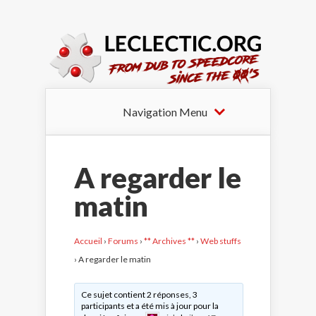
Navigation Menu
A regarder le
matin
Accueil
›
Forums
›
** Archives **
›
Web stuffs
›
A regarder le matin
Ce sujet contient 2 réponses, 3
participants et a été mis à jour pour la