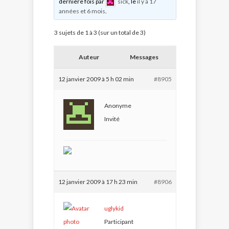
dernière fois par
sick
, le
il y a 17
années et 6 mois
.
3 sujets de 1 à 3 (sur un total de 3)
Auteur
Messages
12 janvier 2009 à 5 h 02 min
#8905
Anonyme
Invité
12 janvier 2009 à 17 h 23 min
#8906
uglykid
Participant