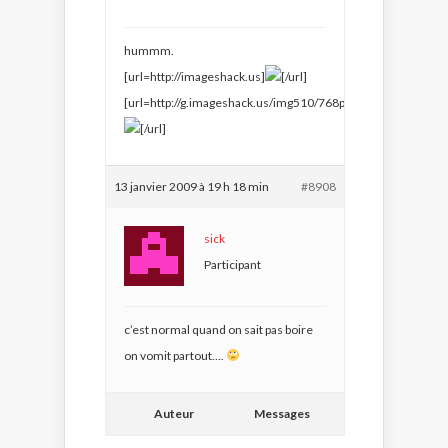
hummm.
[url=http://imageshack.us]
[/url]
[url=http://g.imageshack.us/img510/768pustenundkotzenxp9
[/url]
13 janvier 2009 à 19 h 18 min
#8908
sick
Participant
c’est normal quand on sait pas boire
on vomit partout….
Auteur
Messages