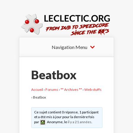
Navigation Menu
Beatbox
Accueil
›
Forums
›
** Archives **
›
Web stuffs
›
Beatbox
Ce sujet contient 0 réponse, 1 participant
et a été mis à jour pour la dernière fois
par
Anonyme
, le
il y a 21 années
.