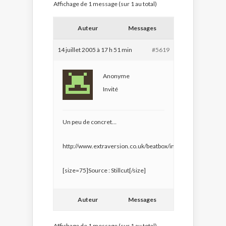
Affichage de 1 message (sur 1 au total)
Auteur
Messages
14 juillet 2005 à 17 h 51 min
#5619
Anonyme
Invité
Un peu de concret…
http://www.extraversion.co.uk/beatbox/index.htm
[size=75]Source : Stillcut[/size]
Auteur
Messages
Affichage de 1 message (sur 1 au total)