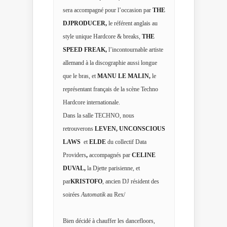
sera accompagné pour l’occasion par
THE
DJPRODUCER,
le référent anglais
au
style unique Hardcore & breaks,
THE
SPEED FREAK,
l’incontournable artiste
allemand à la discographie aussi longue
que le bras, et
MANU LE MALIN,
le
représentant français de la scène Techno
Hardcore internationale.
Dans la salle
TECHNO
, nous
retrouverons
LEVEN
, UNCONSCIOUS
LAWS
et
ELDE
du collectif Data
Providers
,
accompagnés par
CELINE
DUVAL,
la Djette parisienne, et
par
KRISTOFO
,
ancien DJ résident des
soirées
Automatik
au Rex/
Bien décidé à chauffer les dancefloors,