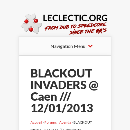
Navigation Menu
BLACKOUT
INVADERS @
Caen ///
12/01/2013
Accueil
›
Forums
›
Agenda
›
BLACKOUT
INVADERS @ Caen /// 12/01/2013