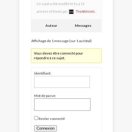
Ce sujet a été modifié le il y a 13
années et 8 mois par
TheAktivists
.
Auteur
Messages
Affichage de 1 message (sur 1 au total)
Vous devez être connecté pour
répondre à ce sujet.
Identifiant:
Mot de passe:
Rester connecté
Connexion