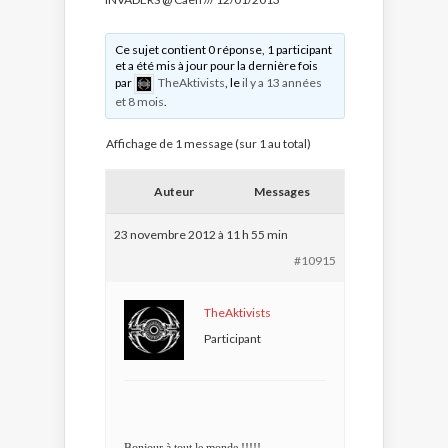
Ce sujet contient 0 réponse, 1 participant
et a été mis à jour pour la dernière fois
par
TheAktivists
, le
il y a 13 années
et 8 mois
.
Affichage de 1 message (sur 1 au total)
Auteur
Messages
23 novembre 2012 à 11 h 55 min
#10915
TheAktivists
Participant
Bonjour à tout le monde !!!!!