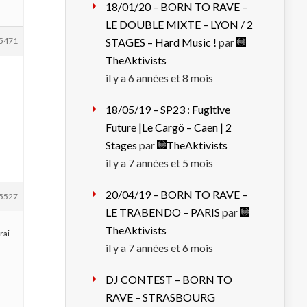
18/01/20 – BORN TO RAVE –
LE DOUBLE MIXTE – LYON / 2
5471
STAGES – Hard Music !
par
TheAktivists
il y a 6 années et 8 mois
18/05/19 – SP23 : Fugitive
Future |Le Cargö – Caen | 2
Stages
par
TheAktivists
il y a 7 années et 5 mois
20/04/19 – BORN TO RAVE –
5527
LE TRABENDO – PARIS
par
TheAktivists
rai
il y a 7 années et 6 mois
DJ CONTEST – BORN TO
RAVE – STRASBOURG