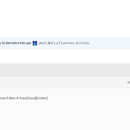
r la dernière fois par
pitch
, le
il y a 21 années et 2 mois
.
#
es Fêtes A Tous[/size][/color]