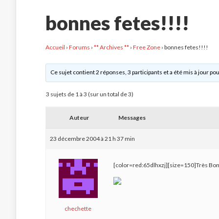
bonnes fetes!!!!
Accueil
›
Forums
›
** Archives **
›
Free Zone
›
bonnes fetes!!!!
Ce sujet contient 2 réponses, 3 participants et a été mis à jour pou
3 sujets de 1 à 3 (sur un total de 3)
Auteur
Messages
23 décembre 2004 à 21 h 37 min
[color=red:65dlhxzj][size=150]Très Bonn
chechette