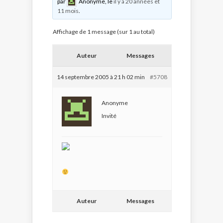
par
Anonyme
, le
il y a 20 années et
11 mois
.
Affichage de 1 message (sur 1 au total)
Auteur
Messages
14 septembre 2005 à 21 h 02 min
#5708
Anonyme
Invité
Auteur
Messages