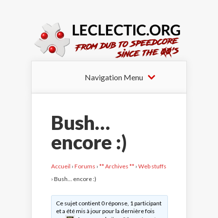
Navigation Menu
Bush…
encore :)
Accueil
›
Forums
›
** Archives **
›
Web stuffs
›
Bush… encore :)
Ce sujet contient 0 réponse, 1 participant
et a été mis à jour pour la dernière fois