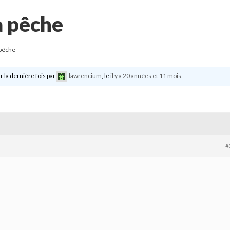
la pêche
 pêche
r la dernière fois par
lawrencium
, le
il y a 20 années et 11 mois
.
#