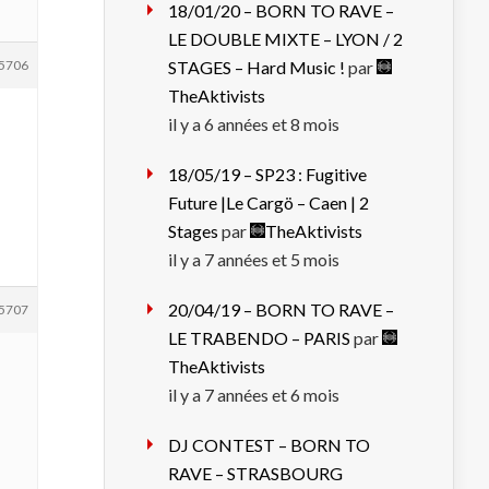
18/01/20 – BORN TO RAVE –
LE DOUBLE MIXTE – LYON / 2
5706
STAGES – Hard Music !
par
TheAktivists
il y a 6 années et 8 mois
18/05/19 – SP23 : Fugitive
Future |Le Cargö – Caen | 2
Stages
par
TheAktivists
il y a 7 années et 5 mois
20/04/19 – BORN TO RAVE –
5707
LE TRABENDO – PARIS
par
TheAktivists
il y a 7 années et 6 mois
DJ CONTEST – BORN TO
RAVE – STRASBOURG