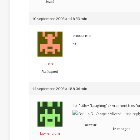
Invité
10 septembre 2005 à 14 h 53 min
enooorme
=)
jere
Participant
14 septembre 2005 à 18 h 06 min
:lol:” title=”Laughing” />
vraiment tres fo
Auteur
Messages
lawrencium