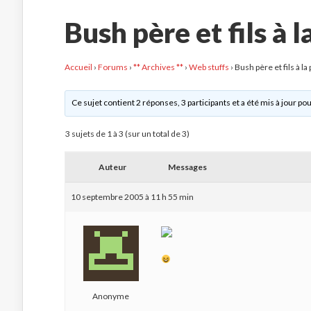
Bush père et fils à 
Accueil
›
Forums
›
** Archives **
›
Web stuffs
›
Bush père et fils à la
Ce sujet contient 2 réponses, 3 participants et a été mis à jour pou
3 sujets de 1 à 3 (sur un total de 3)
Auteur
Messages
10 septembre 2005 à 11 h 55 min
Anonyme