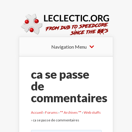
Navigation Menu
ca se passe
de
commentaires
Accueil
›
Forums
›
** Archives **
›
Web stuffs
›
ca se passe de commentaires