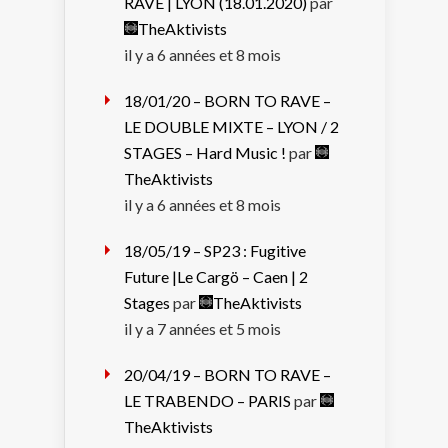
RAVE | LYON (18.01.2020)
par
TheAktivists
il y a 6 années et 8 mois
18/01/20 – BORN TO RAVE –
LE DOUBLE MIXTE – LYON / 2
STAGES – Hard Music !
par
TheAktivists
il y a 6 années et 8 mois
18/05/19 – SP23 : Fugitive
Future |Le Cargö – Caen | 2
Stages
par
TheAktivists
il y a 7 années et 5 mois
20/04/19 – BORN TO RAVE –
LE TRABENDO – PARIS
par
TheAktivists