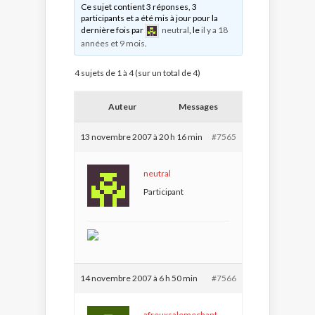
Ce sujet contient 3 réponses, 3
participants et a été mis à jour pour la
dernière fois par
neutral
, le
il y a 18
années et 9 mois
.
4 sujets de 1 à 4 (sur un total de 4)
Auteur
Messages
13 novembre 2007 à 20 h 16 min
#7565
neutral
Participant
14 novembre 2007 à 6 h 50 min
#7566
afreuxsalemechant