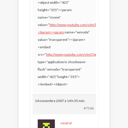
<object width=”425″
height=”355″><param
name=”movie”
value=”
http://www.youtube.com/v/miTJgWiSXDg&rel=1″>
</param><param
name=”wmode”
value=”transparent”></param>
<embed
src=”
http://www.youtube.com/v/miTJgWiSXDg&rel=1&#8
type=”application/x-shockwave-
flash” wmode=”transparent”
width=”425″ height=”355″>
</embed></object>
14 novembre 2007 à 14 h 35 min
#7568
neutral