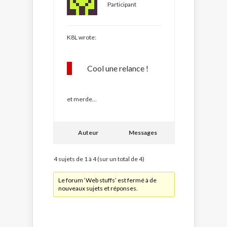
Participant
K8L wrote:
Cool une relance !
et merde…
Auteur
Messages
4 sujets de 1 à 4 (sur un total de 4)
Le forum ‘Web stuffs’ est fermé à de
nouveaux sujets et réponses.