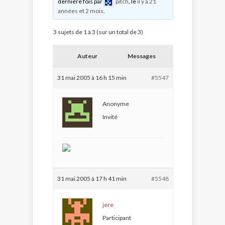
dernière fois par
pitch
, le
il y a 21
années et 2 mois
.
3 sujets de 1 à 3 (sur un total de 3)
Auteur
Messages
31 mai 2005 à 16 h 15 min
#5547
Anonyme
Invité
31 mai 2005 à 17 h 41 min
#5548
jere
Participant