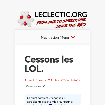
Navigation Menu
Cessons les
LOL.
Accueil
›
Forums
›
** Archives **
›
Web stuffs
›
Cessons les LOL.
Ce sujet contient 2 réponses, 3
participants et a été mis à jour pour la