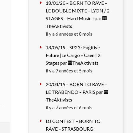
18/01/20 – BORN TO RAVE –
LE DOUBLE MIXTE – LYON / 2
STAGES – Hard Music !
par
TheAktivists
il y a 6 années et 8 mois
18/05/19 – SP23 : Fugitive
Future |Le Cargö – Caen | 2
Stages
par
TheAktivists
il y a 7 années et 5 mois
20/04/19 – BORN TO RAVE –
LE TRABENDO – PARIS
par
TheAktivists
il y a 7 années et 6 mois
DJ CONTEST – BORN TO
RAVE – STRASBOURG