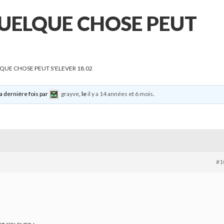
QUELQUE CHOSE PEUT
LQUE CHOSE PEUT S'ELEVER 18.02
la dernière fois par
grayve
, le
il y a 14 années et 6 mois
.
#1