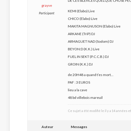
DE CES SILENCES QUELQUE CHOSE PEU
grayve
KEMI (Elabo) Live
Participant
CHICO (Elabo) Live
MAKITA MAGNUSON (Elabo) Live
ARKANE (TriP) DJ
ARMAGUET NAD (Sodom) DJ
BEYON:D (K.K.) Live
FUEL IN SEKT (P.C.C.B.) DJ
GROIN (K.K.) DJ
de 20H48 a quand t’es mort…
PAF : 3 EUROS
lieu a la cave
48 bd villebois mareuil
Ce sujet a été modifié le il y a 14 années e
Auteur
Messages