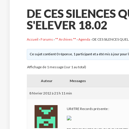
DE CES SILENCES 
S'ELEVER 18.02
Accueil
›
Forums
›
** Archives **
›
Agenda
›
DE CES SILENCES QUE
Ce sujet contient 0 réponse, 1 participant et a été mis à jour pour 
Affichage de 1 message (sur 1 au total)
Auteur
Messages
8 février 2012 à 21 h 11 min
URêTRE Records présente :