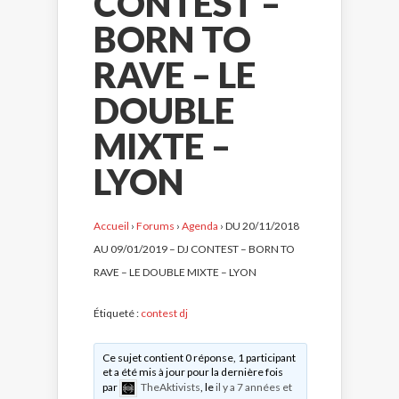
CONTEST –
BORN TO
RAVE – LE
DOUBLE
MIXTE –
LYON
Accueil
›
Forums
›
Agenda
›
DU 20/11/2018
AU 09/01/2019 – DJ CONTEST – BORN TO
RAVE – LE DOUBLE MIXTE – LYON
Étiqueté :
contest dj
Ce sujet contient 0 réponse, 1 participant
et a été mis à jour pour la dernière fois
par
TheAktivists
, le
il y a 7 années et