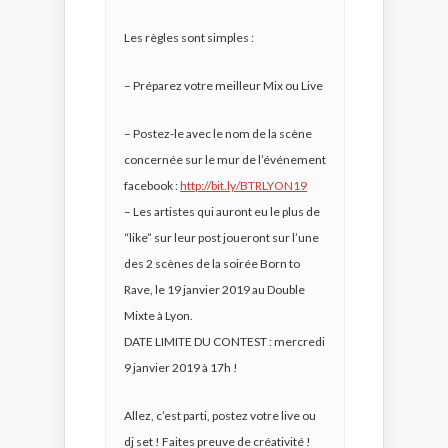
Les règles sont simples :
– Préparez votre meilleur Mix ou Live
– Postez-le avec le nom de la scène
concernée sur le mur de l’événement
facebook :
http://bit.ly/BTRLYON19
– Les artistes qui auront eu le plus de
“like” sur leur post joueront sur l’une
des 2 scènes de la soirée Born to
Rave, le 19 janvier 2019 au Double
Mixte à Lyon.
DATE LIMITE DU CONTEST : mercredi
9 janvier 2019 à 17h !
Allez, c’est parti, postez votre live ou
dj set ! Faites preuve de créativité !