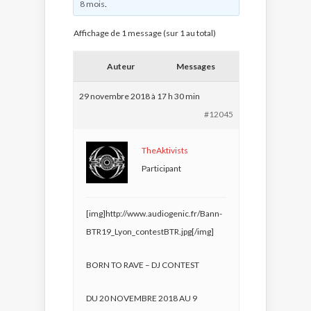
8 mois
.
Affichage de 1 message (sur 1 au total)
Auteur
Messages
29 novembre 2018 à 17 h 30 min
#12045
TheAktivists
Participant
[img]http://www.audiogenic.fr/Bann-
BTR19_Lyon_contestBTR.jpg[/img]
BORN TO RAVE – DJ CONTEST
DU 20 NOVEMBRE 2018 AU 9