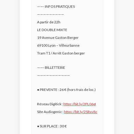
——- INFOS PRATIQUES
—————————
A partir de 22h
LE DOUBLE MIXTE
19 Avenue Gaston Berger
69100 Lyon – Villeurbanne
Tram T1 / Arrêt Gaston berger
——- BILLETTERIE
———————————
● PREVENTE : 26 € (hors frais de loc.)
Réseau Digitick :
https://bit.ly/2PL06gI
Site Audiogenic :
https://bit.ly/2SRxv8c
● SUR PLACE : 30 €