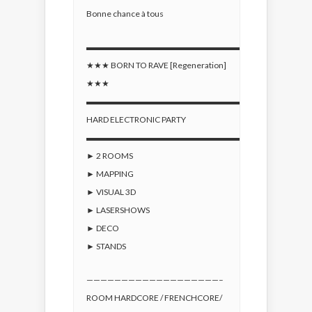
Bonne chance à tous
▬▬▬▬▬▬▬▬▬▬▬▬▬▬▬▬▬▬▬▬▬▬▬▬▬▬
★★★ BORN TO RAVE [Regeneration]
★★★
▬▬▬▬▬▬▬▬▬▬▬▬▬▬▬▬▬▬▬▬▬▬▬▬▬▬
HARD ELECTRONIC PARTY
▬▬▬▬▬▬▬▬▬▬▬▬▬▬▬▬▬▬▬▬▬▬▬▬▬▬
► 2 ROOMS
► MAPPING
► VISUAL 3D
► LASERSHOWS
► DECO
► STANDS
———————————————————–
ROOM HARDCORE / FRENCHCORE/