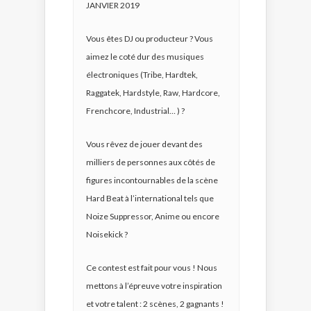
JANVIER 2019
Vous êtes DJ ou producteur ? Vous
aimez le coté dur des musiques
électroniques (Tribe, Hardtek,
Raggatek, Hardstyle, Raw, Hardcore,
Frenchcore, Industrial… ) ?
Vous rêvez de jouer devant des
milliers de personnes aux côtés de
figures incontournables de la scène
Hard Beat à l’international tels que
Noize Suppressor, Anime ou encore
Noisekick ?
Ce contest est fait pour vous ! Nous
mettons à l’épreuve votre inspiration
et votre talent : 2 scènes, 2 gagnants !